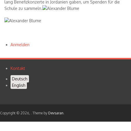
lang Benefizkonzerte in Jordanien gaben, um Spenden für die
Schule zu sammeln.
Anmelden
User
account
Kontakt
Footer
menu
Deutsch
menu
English
Copyright © 2026,
. Theme by
Devsaran
.