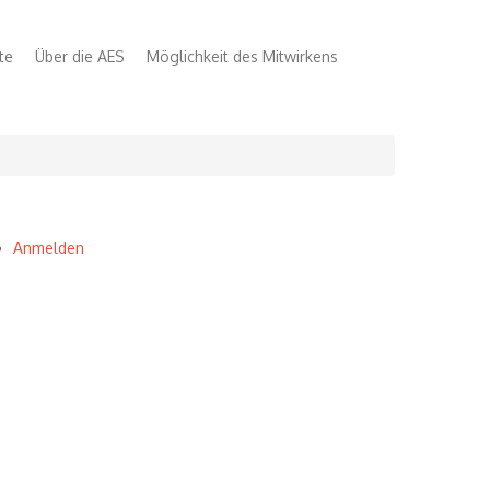
te
Über die AES
Möglichkeit des Mitwirkens
Anmelden
User
account
menu