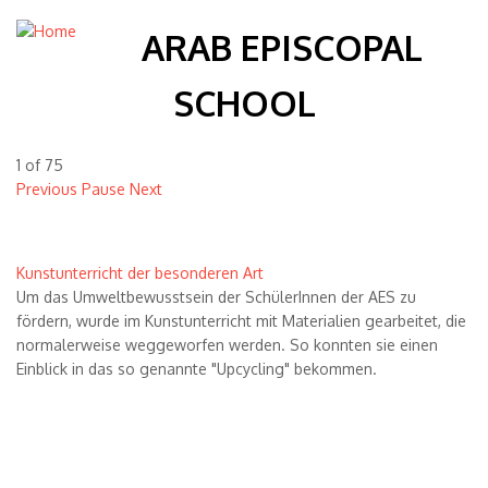
ARAB EPISCOPAL
SCHOOL
1
of
75
Previous
Pause
Next
Kunstunterricht der besonderen Art
Um das Umweltbewusstsein der Sch
ü
lerInnen der AES zu
f
ö
rdern, wurde im Kunstunterricht mit Materialien gearbeitet, die
normalerweise weggeworfen werden. So konnten sie einen
Einblick in das so genannte "Upcycling" bekommen.