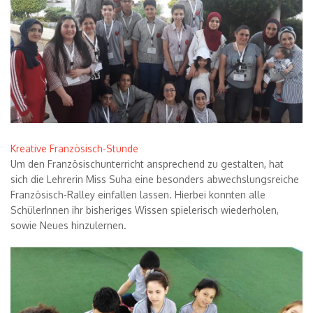
Kreative Französisch-Stunde
Um den Franz
ö
sischunterricht ansprechend zu gestalten, hat
sich die Lehrerin Miss Suha eine besonders abwechslungsreiche
Franz
ö
sisch-Ralley einfallen lassen. Hierbei konnten alle
Sch
ü
lerInnen ihr bisheriges Wissen spielerisch wiederholen,
sowie Neues hinzulernen.