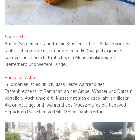
Sportfest
Am 19. September fand für die Klassenstufen 1-6 das Sportfest
statt. Dabei wurde nicht nur der neue Fußballplatz genutzt,
sondern auch eine
Luftrutsche, ein Menschenkicker, ein
Kletterberg und weitere Dinge.
Ramadan Aktion
In Jordanien ist es
ü
blich, dass Leute w
ä
hrend des
Fastenbrechens im Ramadan an der Ampel Wasser und Datteln
verteilen. Auch unsere 8. Klasse hat sich dieses Jahr an dieser
Aktion beteiligt und w
ä
hrend des Muezzinrufes die liebevoll
gepackten P
ä
ckchen verteilt. Vielen Dank hierf
ü
r!