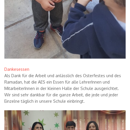
Dankesessen
Als Dank f
ü
r die Arbeit und anl
ä
sslich des Osterfestes und des
Ramadan, hat die AES ein Essen f
ü
r alle LehrerInnen und
MitarbeiterInnen in der kleinen Halle der Schule ausgerichtet.
Wir sind sehr dankbar f
ü
r die ganze Arbeit, die jede und jeder
Einzelne t
ä
glich in unsere Schule einbringt.