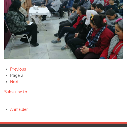
Vorherige
Previous
Seitennummerierung
Seite
Page 2
Nächste
Next
Seite
Subscribe to
Anmelden
User
account