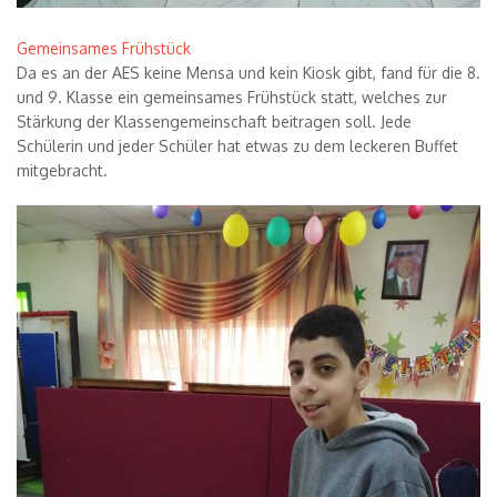
Gemeinsames Frühstück
Da es an der AES keine Mensa und kein Kiosk gibt, fand f
ü
r die 8.
und 9. Klasse ein gemeinsames Fr
ü
hst
ü
ck statt, welches zur
St
ä
rkung der Klassengemeinschaft beitragen soll. Jede
Sch
ü
lerin und jeder Sch
ü
ler hat etwas zu dem leckeren Buffet
mitgebracht.