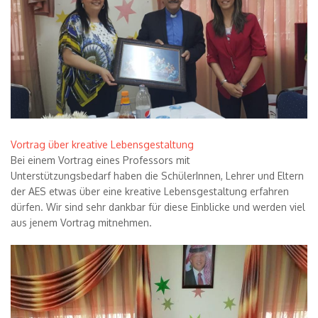
Vortrag über kreative Lebensgestaltung
Bei einem Vortrag eines Professors mit
Unterst
ü
tzungsbedarf haben die Sch
ü
lerInnen, Lehrer und Eltern
der AES etwas
ü
ber eine kreative Lebensgestaltung erfahren
d
ü
rfen. Wir sind sehr dankbar f
ü
r diese Einblicke und werden viel
aus jenem Vortrag mitnehmen.